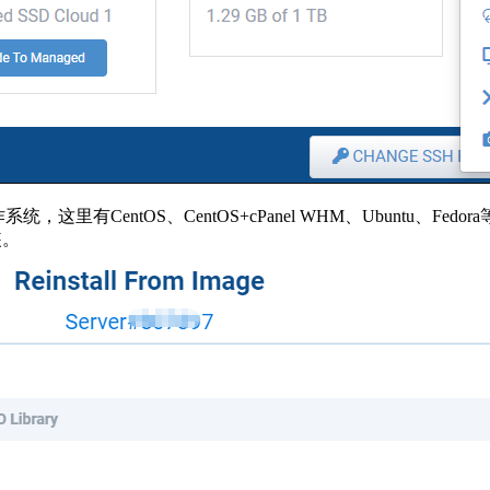
系统，这里有CentOS、CentOS+cPanel WHM、Ubuntu、Fedo
装。