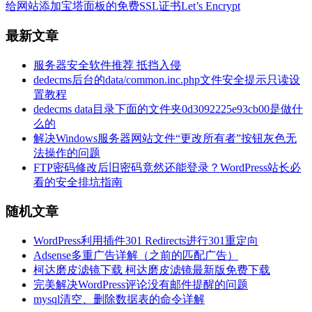
给网站添加宝塔面板的免费SSL证书Let’s Encrypt
最新文章
服务器安全软件推荐 抵挡入侵
dedecms后台的data/common.inc.php文件安全提示只读设
置教程
dedecms data目录下面的文件夹0d3092225e93cb00是做什
么的
解决Windows服务器网站文件“更改所有者”按钮灰色无
法操作的问题
FTP密码修改后旧密码竟然还能登录？WordPress站长必
看的安全排坑指南
随机文章
WordPress利用插件301 Redirects进行301重定向
Adsense多重广告详解（之前的匹配广告）
柯达磨皮滤镜下载 柯达磨皮滤镜最新版免费下载
完美解决WordPress评论没有邮件提醒的问题
mysql清空、删除数据表的命令详解