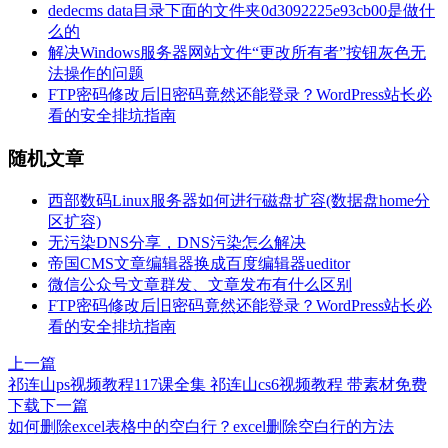
dedecms data目录下面的文件夹0d3092225e93cb00是做什
么的
解决Windows服务器网站文件“更改所有者”按钮灰色无
法操作的问题
FTP密码修改后旧密码竟然还能登录？WordPress站长必
看的安全排坑指南
随机文章
西部数码Linux服务器如何进行磁盘扩容(数据盘home分
区扩容)
无污染DNS分享，DNS污染怎么解决
帝国CMS文章编辑器换成百度编辑器ueditor
微信公众号文章群发、文章发布有什么区别
FTP密码修改后旧密码竟然还能登录？WordPress站长必
看的安全排坑指南
上一篇
祁连山ps视频教程117课全集 祁连山cs6视频教程 带素材免费
下载
下一篇
如何删除excel表格中的空白行？excel删除空白行的方法