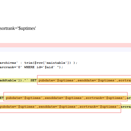
ortrank='$uptimes'