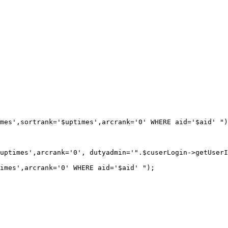
mes',sortrank='$uptimes',arcrank='0' WHERE aid='$aid' ")
uptimes',arcrank='0', dutyadmin='".$cuserLogin->getUserI
imes',arcrank='0' WHERE aid='$aid' "); 
