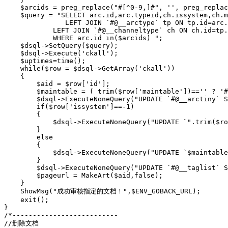
    $arcids = preg_replace("#[^0-9,]#", '', preg_replac
    $query = "SELECT arc.id,arc.typeid,ch.issystem,ch.m
               LEFT JOIN `#@__arctype` tp ON tp.id=arc.
            LEFT JOIN `#@__channeltype` ch ON ch.id=tp.
            WHERE arc.id in($arcids) ";

    $dsql->SetQuery($query);

    $dsql->Execute('ckall');

    $uptimes=time();

    while($row = $dsql->GetArray('ckall'))

    {

        $aid = $row['id'];

        $maintable = ( trim($row['maintable'])=='' ? '#
        $dsql->ExecuteNoneQuery("UPDATE `#@__arctiny` S
        if($row['issystem']==-1)

        {

            $dsql->ExecuteNoneQuery("UPDATE `".trim($ro
        }

        else

        {

            $dsql->ExecuteNoneQuery("UPDATE `$maintable
        }

        $dsql->ExecuteNoneQuery("UPDATE `#@__taglist` S
        $pageurl = MakeArt($aid,false);

    }

    ShowMsg("成功审核指定的文档！",$ENV_GOBACK_URL);

    exit();

}

/*--------------------------

//删除文档