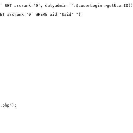
` SET arcrank='0', dutyadmin='".$cuserLogin->getUserID()
ET arcrank='0' WHERE aid='$aid' "); 

.php");
