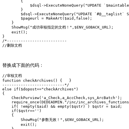
        {

            $dsql->ExecuteNoneQuery("UPDATE `$maintable
        }

        $dsql->ExecuteNoneQuery("UPDATE `#@__taglist` S
        $pageurl = MakeArt($aid,false);

    }

    ShowMsg("成功审核指定的文档！",$ENV_GOBACK_URL);

    exit();

}

/*--------------------------

//删除文档
替换成下面的代码：
//审核文档

function checkArchives() {   }

---------------------------*/

else if($dopost=="checkArchives")

{

    CheckPurview('a_Check,a_AccCheck,sys_ArcBatch');

    require_once(DEDEADMIN."/inc/inc_archives_functions
    if( !empty($aid) && empty($qstr) ) $qstr = $aid;

    if($qstr=='')

    {

        ShowMsg("参数无效！",$ENV_GOBACK_URL);

        exit();

    }
