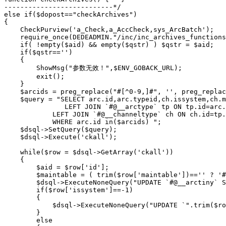
---------------------------*/

else if($dopost=="checkArchives")

{

    CheckPurview('a_Check,a_AccCheck,sys_ArcBatch');

    require_once(DEDEADMIN."/inc/inc_archives_functions
    if( !empty($aid) && empty($qstr) ) $qstr = $aid;

    if($qstr=='')

    {

        ShowMsg("参数无效！",$ENV_GOBACK_URL);

        exit();

    }

    $arcids = preg_replace("#[^0-9,]#", '', preg_replac
    $query = "SELECT arc.id,arc.typeid,ch.issystem,ch.m
               LEFT JOIN `#@__arctype` tp ON tp.id=arc.
            LEFT JOIN `#@__channeltype` ch ON ch.id=tp.
            WHERE arc.id in($arcids) ";

    $dsql->SetQuery($query);

    $dsql->Execute('ckall');

    while($row = $dsql->GetArray('ckall'))

    {

        $aid = $row['id'];

        $maintable = ( trim($row['maintable'])=='' ? '#
        $dsql->ExecuteNoneQuery("UPDATE `#@__arctiny` S
        if($row['issystem']==-1)

        {

            $dsql->ExecuteNoneQuery("UPDATE `".trim($ro
        }

        else
