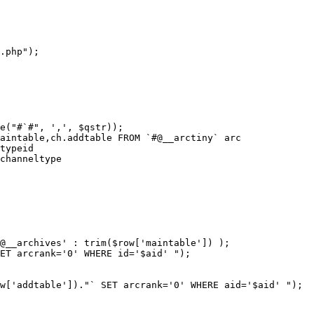
.php");

e("#`#", ',', $qstr));

aintable,ch.addtable FROM `#@__arctiny` arc

typeid

channeltype

@__archives' : trim($row['maintable']) );

ET arcrank='0' WHERE id='$aid' ");

w['addtable'])."` SET arcrank='0' WHERE aid='$aid' ");
