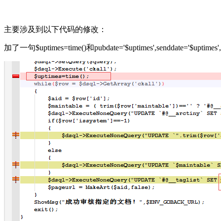
主要涉及到以下代码的修改：
加了一句$uptimes=time()和pubdate='$uptimes',senddate='$uptimes',s