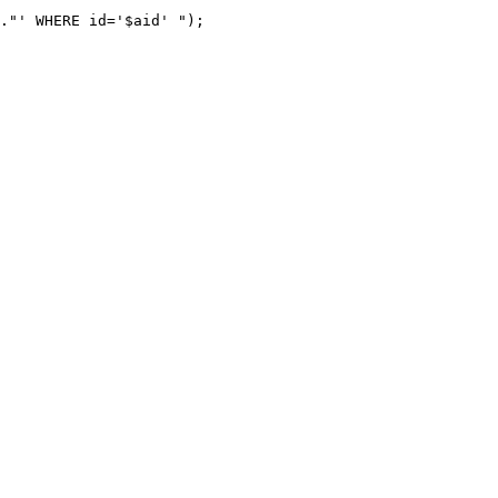
."' WHERE id='$aid' ");
