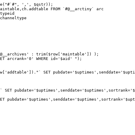
e("#`#", ',', $qstr));

aintable,ch.addtable FROM `#@__arctiny` arc

typeid

channeltype

@__archives' : trim($row['maintable']) );

ET arcrank='0' WHERE id='$aid' ");

w['addtable'])."` SET pubdate='$uptimes',senddate='$upti
` SET pubdate='$uptimes',senddate='$uptimes',sortrank='$
ET pubdate='$uptimes',senddate='$uptimes',sortrank='$upt