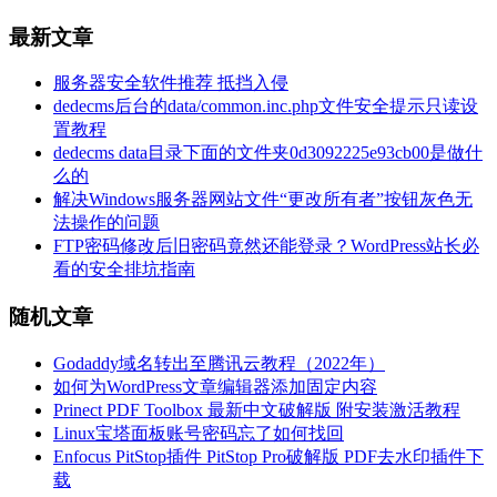
最新文章
服务器安全软件推荐 抵挡入侵
dedecms后台的data/common.inc.php文件安全提示只读设
置教程
dedecms data目录下面的文件夹0d3092225e93cb00是做什
么的
解决Windows服务器网站文件“更改所有者”按钮灰色无
法操作的问题
FTP密码修改后旧密码竟然还能登录？WordPress站长必
看的安全排坑指南
随机文章
Godaddy域名转出至腾讯云教程（2022年）
如何为WordPress文章编辑器添加固定内容
Prinect PDF Toolbox 最新中文破解版 附安装激活教程
Linux宝塔面板账号密码忘了如何找回
Enfocus PitStop插件 PitStop Pro破解版 PDF去水印插件下
载